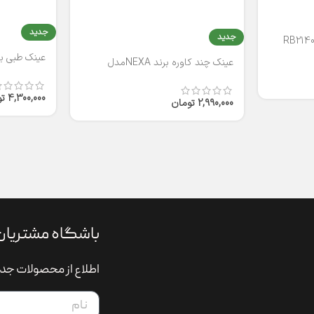
جدید
جدید
عینک طبی برند
عینک چند کاوره برند NEXAمدل
T2316
4,300,000
ت
2,990,000
تومان
باشگاه مشتریان
اطلاع از محصولات جدی