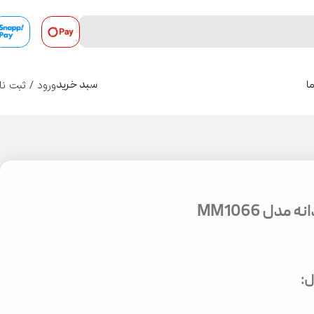
ورود / ثبت نا
ا
سبد خرید
0
دل MM1066
: