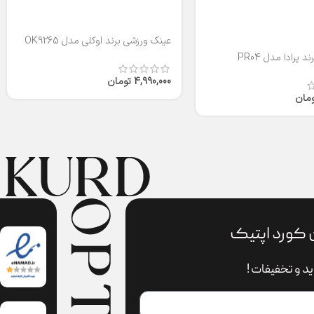
عینک ورزشی برند اوکلی مدل OK9265
 پرادا مدل PR04
4,990,000
تومان
ومان
 کورد اپتیک
د و تخفیفات !