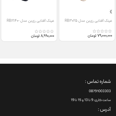
عینک آفتابی ری‌بن مدل RB3025
عینک آفتابی ری‌بن مدل RB2140-
50
79,000,000
تومان
8,990,000
تومان
شماره تماس :
08791003303
ساعت کاری: 9 تا 13 و 15 تا 19
آدرس :