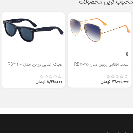
محبوب ترین محصولات
عینک آفتابی ری‌بن مدل RB3025
عینک آفتابی ری‌بن مدل RB2140-
50
79,000,000
تومان
8,990,000
تومان