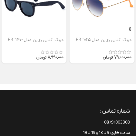
عینک آفتابی ری‌بن مدل RB3025
عینک آفتابی ری‌بن مدل RB2140-
50
79,000,000
تومان
8,990,000
تومان
شماره تماس :
08791003303
ساعت کاری: 9 تا 13 و 15 تا 19