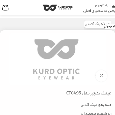
عبور به ناوبری
منو
رفتن به محتوای اصلی
خانه
/
عینک آفتابی
ام موجودی
بزرگنمایی تصویر
عینک کارتیر مدل CT0495
دسته‌بندی
عینک آفتابی
قیمت محصول: