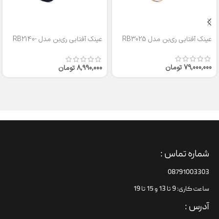
عینک آفتابی ری‌بن مدل RB3025
عینک آفتابی ری‌بن مدل RB2140-
50
79,000,000
تومان
8,990,000
تومان
شماره تماس :
08791003303
ساعت کاری: 9 تا 13 و 15 تا 19
آدرس :