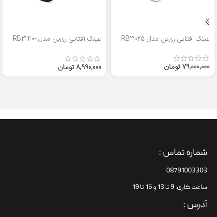
عینک آفتابی ری‌بن مدل RB3025
عینک آفتابی ری‌بن مدل RB2140-
50
79,000,000
تومان
8,990,000
تومان
شماره تماس :
08791003303
ساعت کاری: 9 تا 13 و 15 تا 19
آدرس :