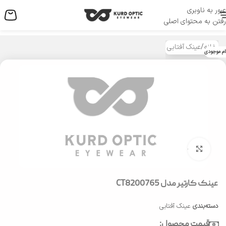
عبور به ناوبری
منو
رفتن به محتوای اصلی
خانه
/
عینک آفتابی
ام موجودی
بزرگنمایی تصویر
عینک کارتیر مدل CT8200765
دسته‌بندی
عینک آفتابی
قیمت محصول: