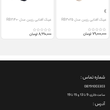
عینک آفتابی ری‌بن مدل RB3025
عینک آفتابی ری‌بن مدل RB2140-
50
79,000,000
تومان
8,990,000
تومان
شماره تماس :
08791003303
ساعت کاری: 9 تا 13 و 15 تا 19
آدرس :