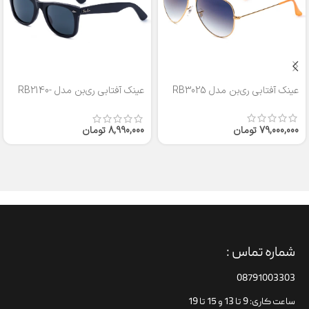
عینک آفتابی ری‌بن مدل RB3025
عینک آفتابی ری‌بن مدل RB2140-
50
79,000,000
تومان
8,990,000
تومان
شماره تماس :
08791003303
ساعت کاری: 9 تا 13 و 15 تا 19