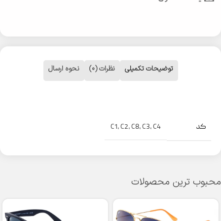
توضیحات تکمیلی
نظرات (0)
نحوه ارسال
کد
C1
,
C2
,
C8
,
C3
,
C4
محبوب ترین محصولات