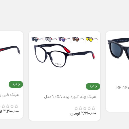
جدید
جدید
عینک طبی برند
عینک چند کاوره برند NEXAمدل
T2316
4,300,000
ت
2,990,000
تومان