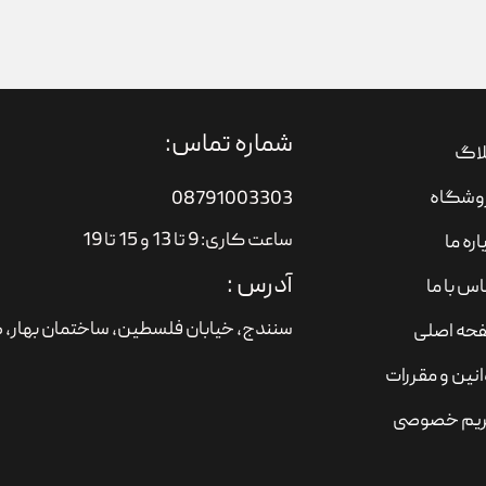
شماره تماس:
لاگ
وشگاه
08791003303
ساعت کاری: 9 تا 13 و 15 تا 19
اره ما
آدرس :
س با ما
سنندج، خیابان فلسطین،‌ ساختمان بهار، ط
حه اصلی
نین و مقررات
یم خصوصی