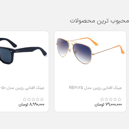
محبوب ترین محصولات
عینک آفتابی ری‌بن مدل RB3025
عینک آفتابی ری‌بن مدل RB2140-50
79,000,000
تومان
8,990,000
تومان