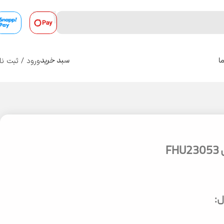
ورود / ثبت نا
ا
سبد خرید
0
F
: