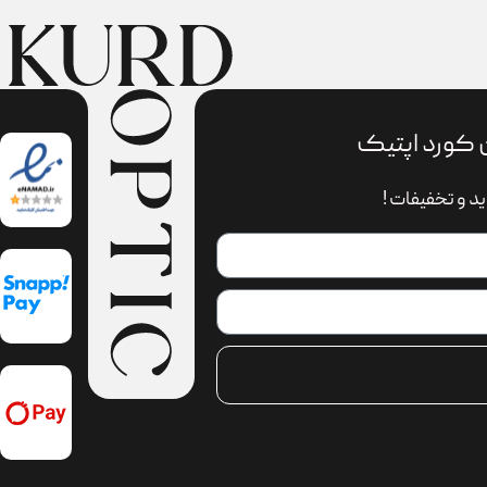
 کورد اپتیک
د و تخفیفات !