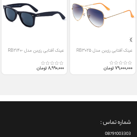
عینک آفتابی ری‌بن مدل RB3025
عینک آفتابی ری‌بن مدل RB2140-
50
79,000,000
تومان
8,990,000
تومان
شماره تماس :
08791003303