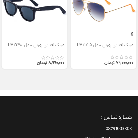
عینک آفتابی ری‌بن مدل RB3025
عینک آفتابی ری‌بن مدل RB2140-
50
79,000,000
تومان
8,990,000
تومان
شماره تماس :
08791003303