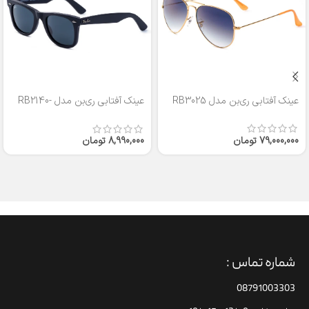
عینک آفتابی ری‌بن مدل RB3025
عینک آفتابی ری‌بن مدل RB2140-
50
79,000,000
تومان
8,990,000
تومان
شماره تماس :
08791003303