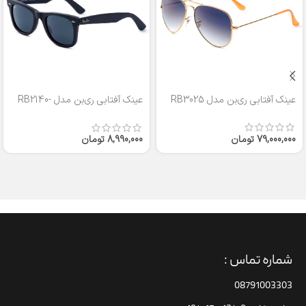
عینک آفتابی ری‌بن مدل RB3025
عینک آفتابی ری‌بن مدل RB2140-
50
79,000,000
تومان
8,990,000
تومان
شماره تماس :
08791003303