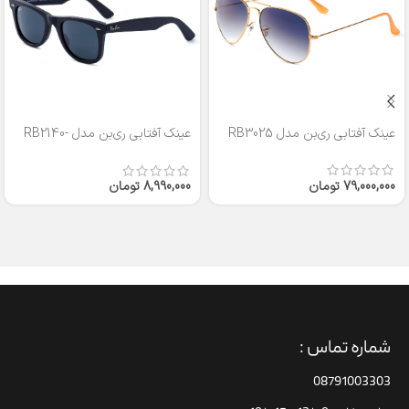
عینک آفتابی ری‌بن مدل RB3025
عینک آفتابی ری‌بن مدل RB2140-
50
79,000,000
تومان
8,990,000
تومان
شماره تماس :
08791003303