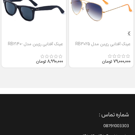
عینک آفتابی ری‌بن مدل RB3025
عینک آفتابی ری‌بن مدل RB2140-
50
79,000,000
تومان
8,990,000
تومان
شماره تماس :
08791003303