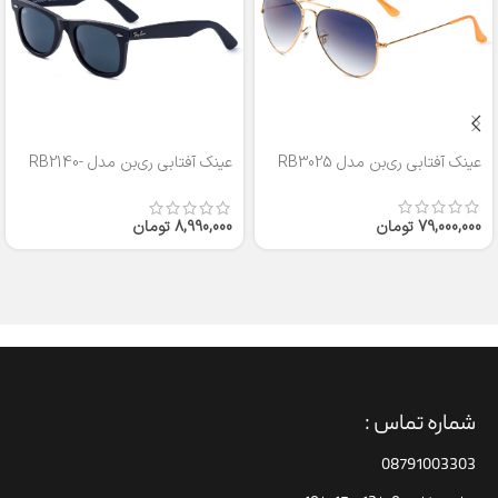
عینک آفتابی ری‌بن مدل RB3025
عینک آفتابی ری‌بن مدل RB2140-
50
79,000,000
تومان
8,990,000
تومان
شماره تماس :
08791003303