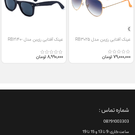
عینک آفتابی ری‌بن مدل RB3025
عینک آفتابی ری‌بن مدل RB2140-
50
79,000,000
تومان
8,990,000
تومان
شماره تماس :
08791003303
ساعت کاری: 9 تا 13 و 15 تا 19