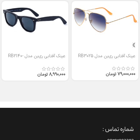
عینک آفتابی ری‌بن مدل RB3025
عینک آفتابی ری‌بن مدل RB2140-
50
79,000,000
تومان
8,990,000
تومان
شماره تماس :