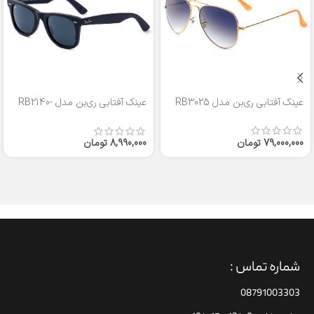
عینک آفتابی ری‌بن مدل RB3025
عینک آفتابی ری‌بن مدل RB2140-
50
79,000,000
تومان
8,990,000
تومان
شماره تماس :
08791003303