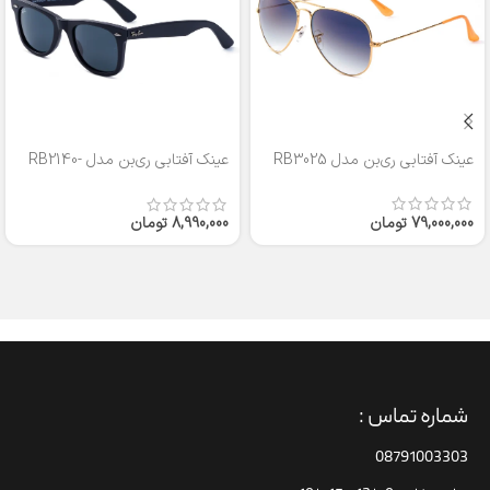
عینک آفتابی ری‌بن مدل RB3025
عینک آفتابی ری‌بن مدل RB2140-
50
79,000,000
تومان
8,990,000
تومان
شماره تماس :
08791003303