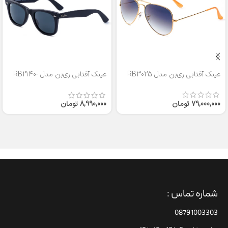
عینک آفتابی ری‌بن مدل RB3025
عینک آفتابی ری‌بن مدل RB2140-
50
79,000,000
تومان
8,990,000
تومان
شماره تماس :
08791003303