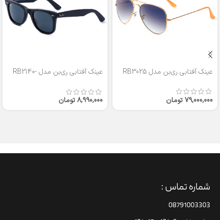
عینک آفتابی ری‌بن مدل RB3025
عینک آفتابی ری‌بن مدل RB2140-
50
79,000,000
تومان
8,990,000
تومان
شماره تماس :
08791003303