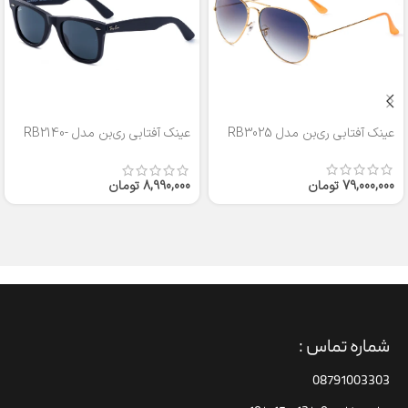
عینک آفتابی ری‌بن مدل RB3025
عینک آفتابی ری‌بن مدل RB2140-
50
79,000,000
تومان
8,990,000
تومان
شماره تماس :
08791003303