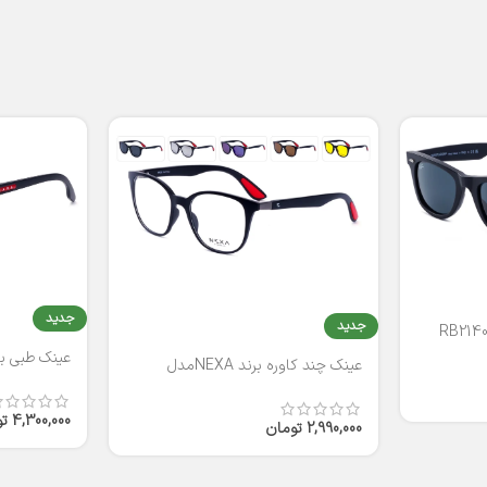
جدید
جدید
عینک طبی برند
عینک چند کاوره برند NEXAمدل
T2316
4,300,000
ت
2,990,000
تومان