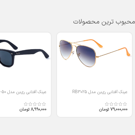
محبوب ترین محصولات
عینک آفتابی ری‌بن مدل RB3025
عینک آفتابی ری‌بن مدل RB2140-50
79,000,000
تومان
8,990,000
تومان