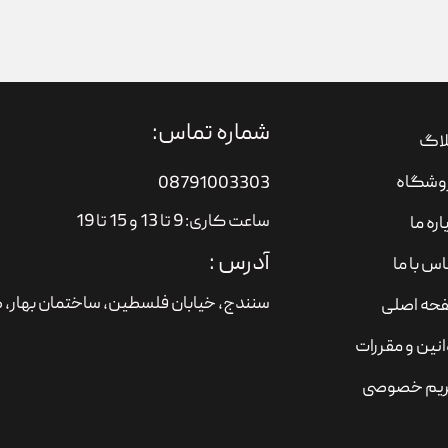
شماره تماس:
لاگ
وشگاه
08791003303
ساعت کاری: 9 تا 13 و 15 تا 19
اره ما
آدرس :
س با ما
سنندج، خیابان فلسطین،‌ ساختمان بهار، ط
حه اصلی
نین و مقررات
یم خصوصی