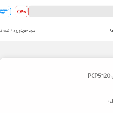
ورود / ثبت نا
ا
سبد خرید
0
P
: