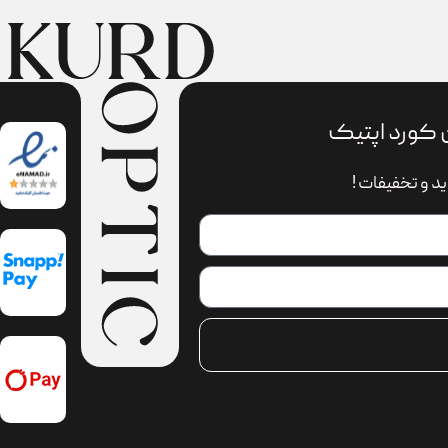
 کورد اپتیک
د و تخفیفات !