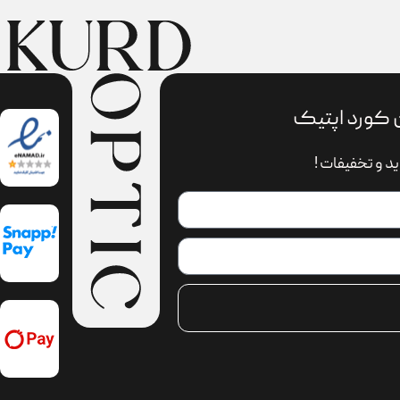
 کورد اپتیک
د و تخفیفات !