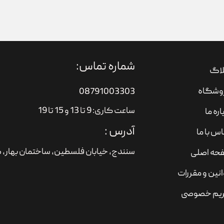
شماره تماس:
لاگ
وشگاه
08791003303
ساعت کاری: 9 تا 13 و 15 تا 19
اره ما
آدرس :
س با ما
سنندج، خیابان فلسطین،‌ ساختمان بهار، ط
حه اصلی
نین و مقررات
یم خصوصی