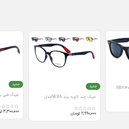
جدید
جدید
عینک طبی برند
عینک چند کاوره برند NEXAمدل
T2316
4,300,000
ت
2,990,000
تومان