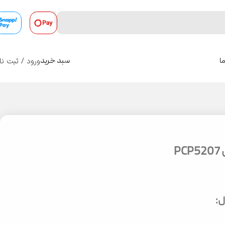
ورود / ثبت نا
ا
سبد خرید
0
P
: