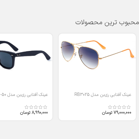
محبوب ترین محصولات
عینک آفتابی ری‌بن مدل RB3025
عینک آفتابی ری‌بن مدل RB2140-50
79,000,000
تومان
8,990,000
تومان