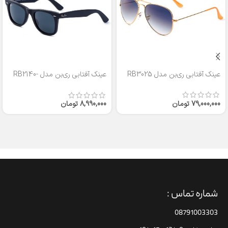
عینک آفتابی ری‌بن مدل RB3025
عینک آفتابی ری‌بن مدل RB2140-
50
79,000,000
تومان
8,990,000
تومان
شماره تماس :
08791003303