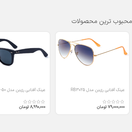
محبوب ترین محصولات
عینک آفتابی ری‌بن مدل RB3025
عینک آفتابی ری‌بن مدل RB2140-50
79,000,000
تومان
8,990,000
تومان