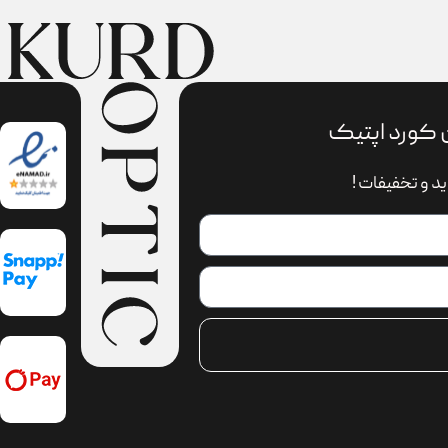
 کورد اپتیک
د و تخفیفات !