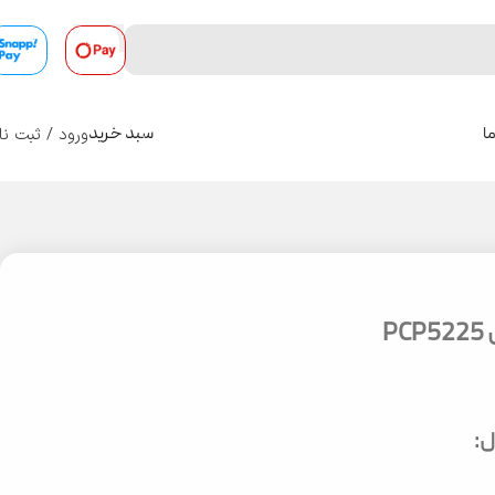
ورود / ثبت نا
ا
سبد خرید
0
P
: