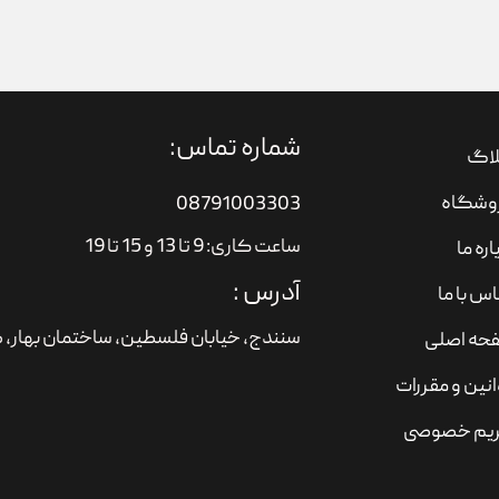
شماره تماس:
لاگ
وشگاه
08791003303
ساعت کاری: 9 تا 13 و 15 تا 19
اره ما
آدرس :
س با ما
سنندج، خیابان فلسطین،‌ ساختمان بهار، ط
حه اصلی
نین و مقررات
یم خصوصی