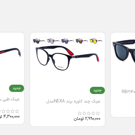
جدید
جدید
عینک طبی برند
عینک چند کاوره برند NEXAمدل
T2316
4,300,000
ت
2,990,000
تومان