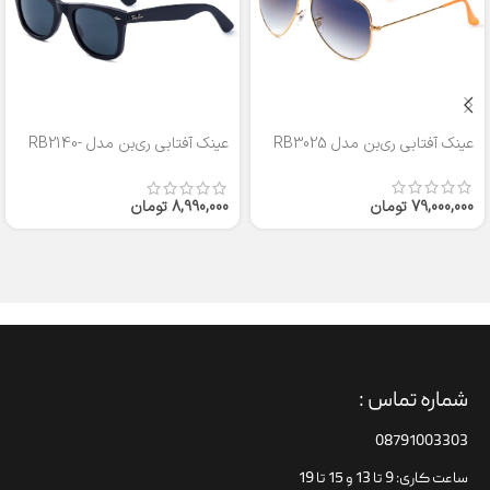
عینک آفتابی ری‌بن مدل RB3025
عینک آفتابی ری‌بن مدل RB2140-
50
79,000,000
تومان
8,990,000
تومان
شماره تماس :
08791003303
ساعت کاری: 9 تا 13 و 15 تا 19