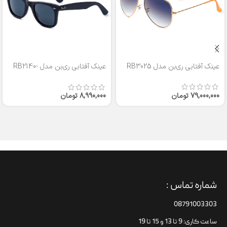
عینک آفتابی ری‌بن مدل RB3025
عینک آفتابی ری‌بن مدل RB2140-
50
79,000,000
تومان
8,990,000
تومان
شماره تماس :
08791003303
ساعت کاری: 9 تا 13 و 15 تا 19