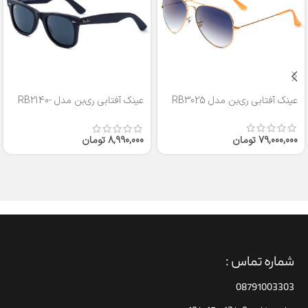
عینک آفتابی ری‌بن مدل RB3025
عینک آفتابی ری‌بن مدل RB2140-
50
79,000,000
تومان
8,990,000
تومان
شماره تماس :
08791003303