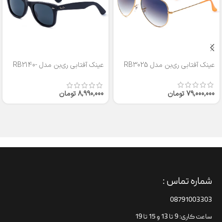
عینک آفتابی ری‌بن مدل RB3025
عینک آفتابی ری‌بن مدل RB2140-
50
79,000,000
تومان
8,990,000
تومان
شماره تماس :
08791003303
ساعت کاری: 9 تا 13 و 15 تا 19