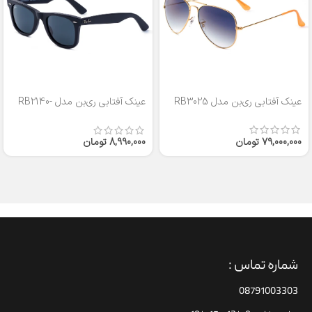
عینک آفتابی ری‌بن مدل RB3025
عینک آفتابی ری‌بن مدل RB2140-
50
79,000,000
تومان
8,990,000
تومان
شماره تماس :
08791003303