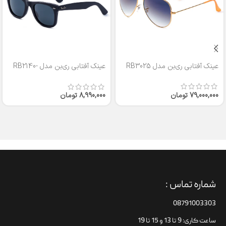
عینک آفتابی ری‌بن مدل RB3025
عینک آفتابی ری‌بن مدل RB2140-
50
79,000,000
تومان
8,990,000
تومان
شماره تماس :
08791003303
ساعت کاری: 9 تا 13 و 15 تا 19