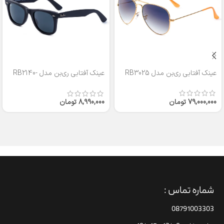
عینک آفتابی ری‌بن مدل RB3025
عینک آفتابی ری‌بن مدل RB2140-
50
79,000,000
تومان
8,990,000
تومان
شماره تماس :
08791003303