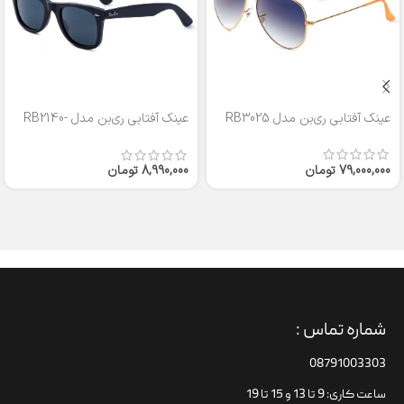
عینک آفتابی ری‌بن مدل RB3025
عینک آفتابی ری‌بن مدل RB2140-
50
79,000,000
تومان
8,990,000
تومان
شماره تماس :
08791003303
ساعت کاری: 9 تا 13 و 15 تا 19