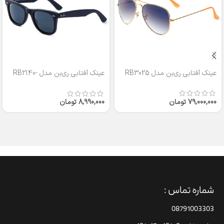
عینک آفتابی ری‌بن مدل RB3025
عینک آفتابی ری‌بن مدل RB2140-
50
79,000,000
تومان
8,990,000
تومان
شماره تماس :
08791003303