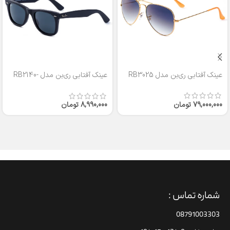
عینک آفتابی ری‌بن مدل RB3025
عینک آفتابی ری‌بن مدل RB2140-
50
79,000,000
تومان
8,990,000
تومان
شماره تماس :
08791003303