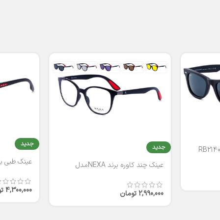
جدید
جدید
عینک طبی برند
عینک چند کاوره برند NEXAمدل
T2316
4,300,000
ت
2,990,000
تومان