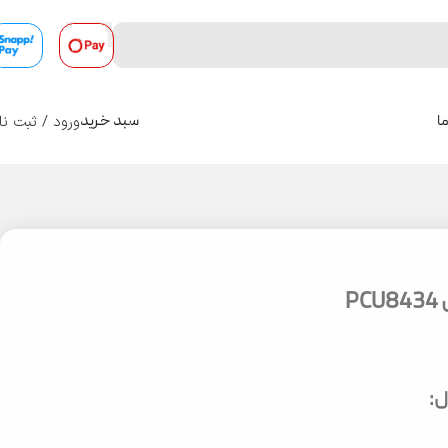
ورود / ثبت نا
ا
سبد خرید
0
P
: