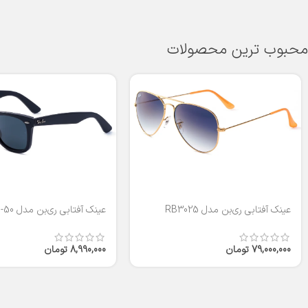
محبوب ترین محصولات
عینک آفتابی ری‌بن مدل RB3025
عینک آفتابی ری‌بن مدل RB2140-50
79,000,000
تومان
8,990,000
تومان