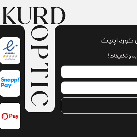
 کورد اپتیک
د و تخفیفات !