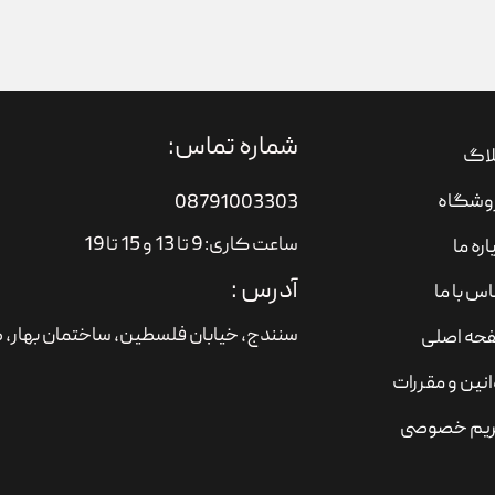
شماره تماس:
لاگ
وشگاه
08791003303
ساعت کاری: 9 تا 13 و 15 تا 19
اره ما
آدرس :
س با ما
سنندج، خیابان فلسطین،‌ ساختمان بهار، ط
حه اصلی
نین و مقررات
یم خصوصی