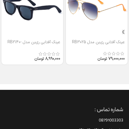
عینک آفتابی ری‌بن مدل RB3025
عینک آفتابی ری‌بن مدل RB2140-
50
79,000,000
تومان
8,990,000
تومان
شماره تماس :
08791003303