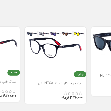
جدید
جدید
عینک طبی برند
عینک چند کاوره برند NEXAمدل
T2316
4,300,000
ت
2,990,000
تومان