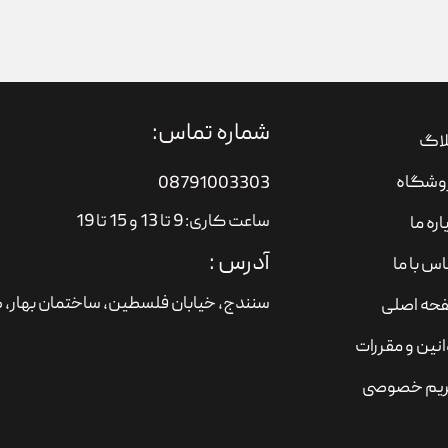
شماره تماس:
لاگ
وشگاه
08791003303
ساعت کاری: 9 تا 13 و 15 تا 19
اره ما
آدرس :
س با ما
سنندج، خیابان فلسطین،‌ ساختمان بهار، ط
حه اصلی
نین و مقررات
یم خصوصی