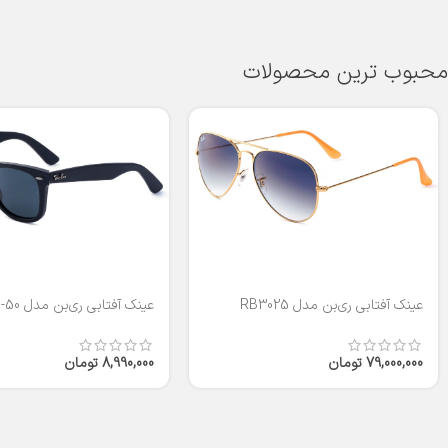
محبوب ترین محصولات
عینک آفتابی ری‌بن مدل RB3025
عینک آفتابی ری‌بن مدل RB2140-50
79,000,000
تومان
8,990,000
تومان