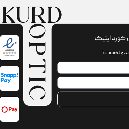
 کورد اپتیک
د و تخفیفات !