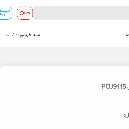
ورود / ثبت نا
ا
سبد خرید
0
P
: