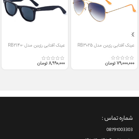
عینک آفتابی ری‌بن مدل RB3025
عینک آفتابی ری‌بن مدل RB2140-
50
79,000,000
تومان
8,990,000
تومان
شماره تماس :
08791003303