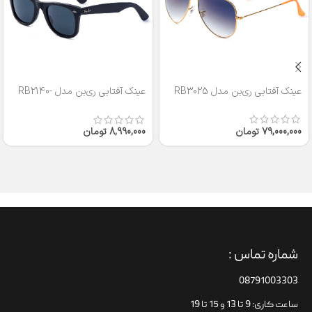
عینک آفتابی ری‌بن مدل RB3025
عینک آفتابی ری‌بن مدل RB2140-
50
79,000,000
تومان
8,990,000
تومان
شماره تماس :
08791003303
ساعت کاری: 9 تا 13 و 15 تا 19