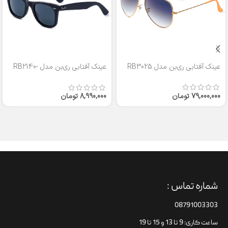
عینک آفتابی ری‌بن مدل RB3025
عینک آفتابی ری‌بن مدل RB2140-
50
79,000,000
تومان
8,990,000
تومان
شماره تماس :
08791003303
ساعت کاری: 9 تا 13 و 15 تا 19