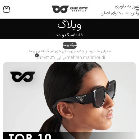
عبور به ناوبری
منو
رفتن به محتوای اصلی
وبلاگ
خانه
/
سبک و مد
سبک و مد
معرفی 10 مورد از جدیدترین مدل های عینک آفتابی پرادا
0
mehran mahmoudi
در تیر 30, 1403