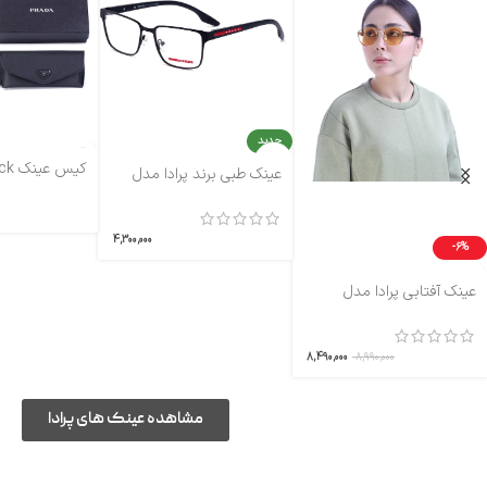
جدید
کیس عینک Prada Black
عینک طبی برند پرادا مدل
PR04
4,300,000
-6%
عینک آفتابی پرادا مدل
PR56
8,490,000
8,990,000
مشاهده عینک های پرادا