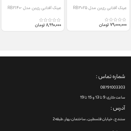
عینک آفتابی ری‌بن مدل RB3025
عینک آفتابی ری‌بن مدل RB2140-
50
79,000,000
تومان
8,990,000
تومان
شماره تماس :
08791003303
ساعت کاری: 9 تا 13 و 15 تا 19
آدرس :
سنندج، خیابان فلسطین،‌ ساختمان بهار، طبقه2