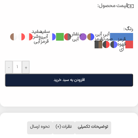
قیمت محصول:
رنگ
سفید
سفید
آبی
آبی
بنفش
آبی
روشن
صورتی
قرمز
آبی
قرمز
قرمز
آبی
قهوه
ای
-
+
افزودن به سبد خرید
توضیحات تکمیلی
نظرات (0)
نحوه ارسال