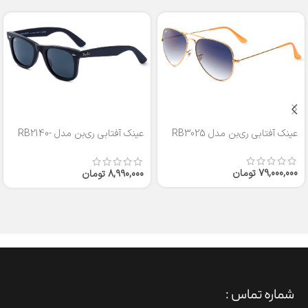
عینک آفتابی ری‌بن مدل RB3025
عینک آفتابی ری‌بن مدل RB2140-
50
79,000,000
تومان
8,990,000
تومان
شماره تماس :