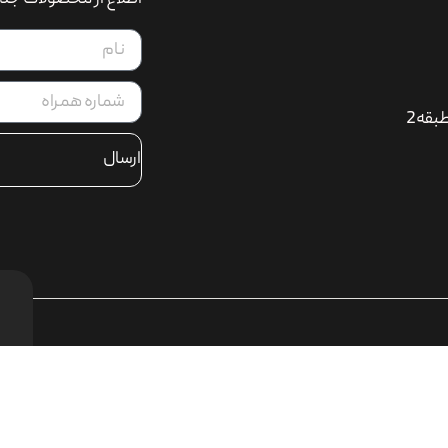
بقه2
ارسال