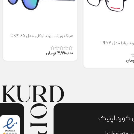
عینک ورزشی برند اوکلی مدل OK9265
 پرادا مدل PR04
4,990,000
تومان
ومان
 کورد اپتیک
د و تخفیفات !