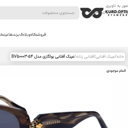
عبور به ناوبری
رفتن به محتوای اصلی
فروشگاه
وبلاگ
برندها
عینک 
خانه
/
عینک آفتابی
/
آفتابی زنانه
/
عینک آفتابی بولگاری مدل BV50003-54
اتمام موجودی