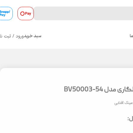
ورود / ثبت نا
ا
سبد خرید
0
مدل BV50003-54
ینک آفتابی
: