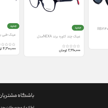
جدید
جدید
عینک طبی برند
عینک چند کاوره برند NEXAمدل
T2316
4,300,000
ت
2,990,000
تومان
باشگاه مشتریان
اطلاع از محصولات جدی