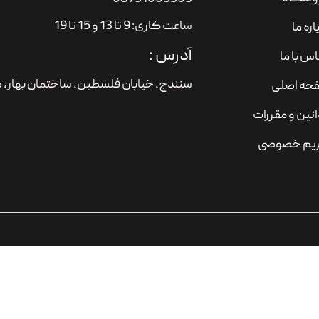
ساعت کاری: 9 تا 13 و 15 تا 19
اره ما
آدرس :
س با ما
سنندج، خیابان فلسطین،‌ ساختمان بهار، ط
حه اصلی
نین و مقررات
یم خصوصی