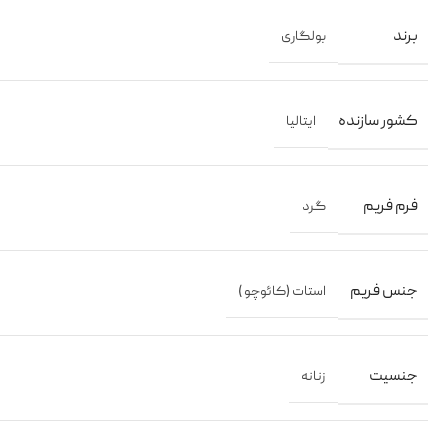
برند
بولگاری
کشور سازنده
ایتالیا
فرم فریم
گرد
جنس فریم
استات (کائوچو )
جنسیت
زنانه