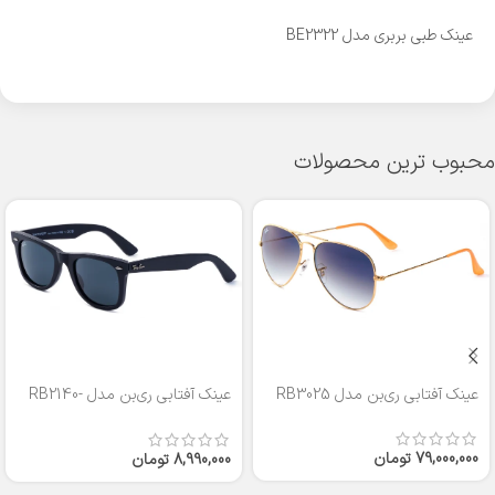
عینک طبی بربری مدل BE2322
محبوب ترین محصولات
عینک آفتابی ری‌بن مدل RB3025
عینک آفتابی ری‌بن مدل RB2140-
50
79,000,000
تومان
8,990,000
تومان