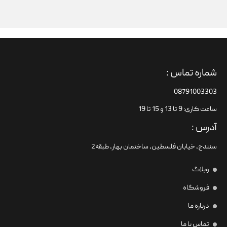
شماره تماس :
08791003303
ساعت کاری: 9 تا 13 و 15 تا 19
آدرس :
سنندج، خیابان فلسطین،‌ ساختمان بهار، طبقه2
وبلاگ
فروشگاه
درباره ما
تماس با ما