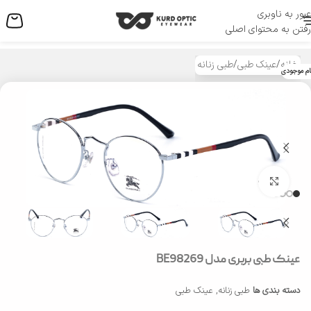
عبور به ناوبری
منو
رفتن به محتوای اصلی
خانه
/
عینک طبی
/
طبی زنانه
ام موجودی
بزرگنمایی تصویر
عینک طبی بربری مدل BE98269
دسته بندی ها
طبی زنانه
,
عینک طبی