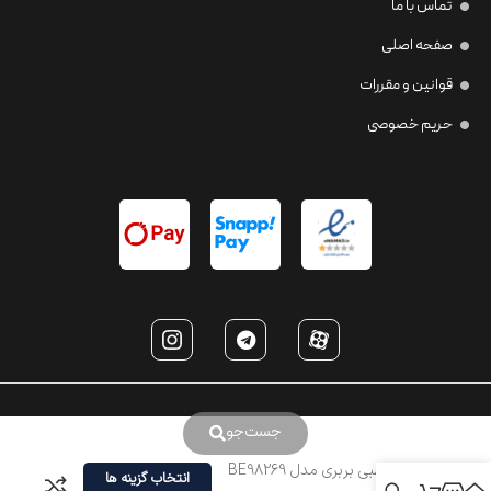
تماس با ما
صفحه اصلی
قوانین و مقررات
حریم خصوصی
جست‌جو
عینک طبی بربری مدل BE98269
انتخاب گزینه ها