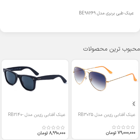
عینک طبی بربری مدل BE98269
محبوب ترین محصولات
عینک آفتابی ری‌بن مدل RB3025
عینک آفتابی ری‌بن مدل RB2140-
50
79,000,000
تومان
8,990,000
تومان