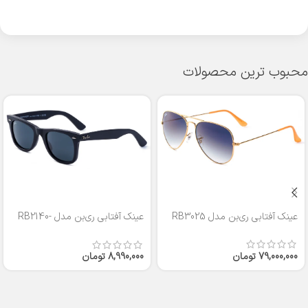
محبوب ترین محصولات
عینک آفتابی ری‌بن مدل RB3025
عینک آفتابی ری‌بن مدل RB2140-
50
79,000,000
تومان
8,990,000
تومان